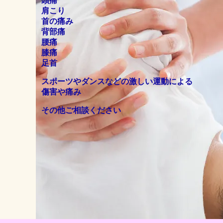
頭痛
肩こり
首の痛み
背部痛
腰痛
膝痛
足首
スポーツやダンスなどの激しい運動による
傷害や痛み
その他ご相談ください