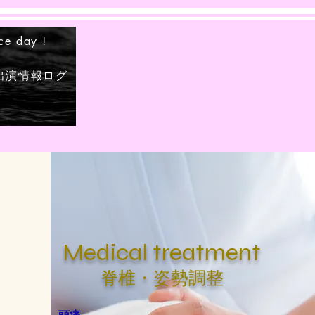
ce day !
出演情報ログ
Medical treatment
​​脊椎・姿勢調整