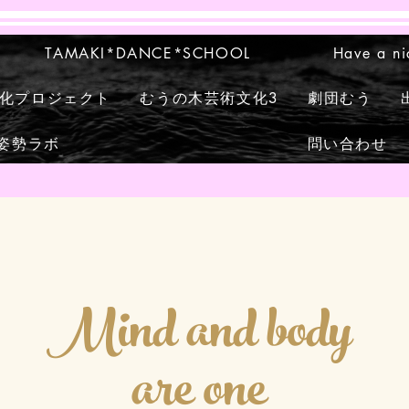
TAMAKI*DANCE*SCHOOL
Have a ni
化プロジェクト
むうの木芸術文化3
劇団むう
姿勢ラボ
問い合わせ
Mind and body
are one