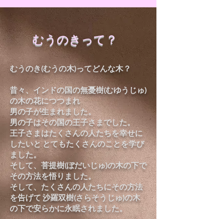
​むうのきって？
むうのき(むうの木)ってどんな木？
昔々、インドの国の無憂樹(むゆうじゅ)
の木の花につつまれ
男の子が生まれました。
男の子はその国の王子さまでした。
王子さまはたくさんの人たちを幸せに
したいと
とてもたくさんのことを学び
ました。
そして、菩提樹(ぼだいじゅ)の木の下で
その方法を悟りました。
そして、たくさんの人たちにその方法
を告げて
沙羅双樹(さらそうじゅ)の木
の下で安らかに永眠されました。