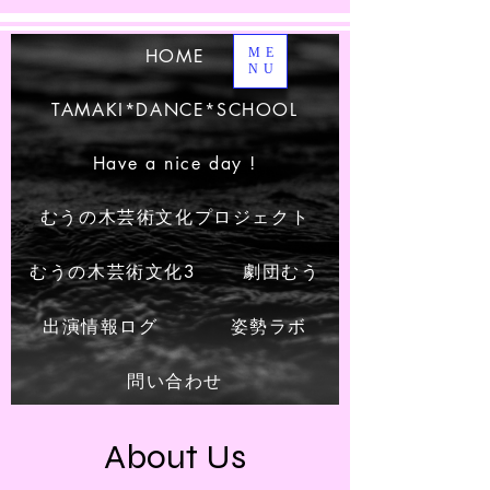
HOME
ME
NU
TAMAKI*DANCE*SCHOOL
Have a nice day !
むうの木芸術文化プロジェクト
むうの木芸術文化3
劇団むう
出演情報ログ
姿勢ラボ
問い合わせ
About Us