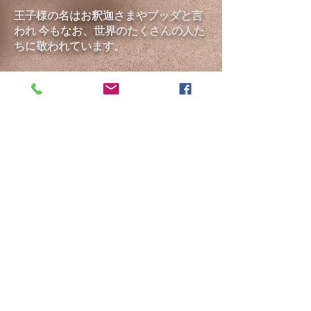
王子様の名はお釈迦さまやブッダと言
われ
今もなお、世界のたくさんの人た
ちに敬われています。
お話が長くなりましたが、わたくした
ちは広くたくさんの方々の
心や体の憂
い(心配。悲しみ。嘆き。)を無くす活動
に努力してまいりたいと思っていま
す。
無憂樹=むうの木 という名にさせて
頂きました。
宜しくお願い致します。
特定非営利活動法人むうの木
​代表 新美 惠子